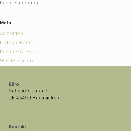
Keine Kategorien
Meta
Anmelden
Eintrags-Feed
Kommentar-Feed
WordPress.org
Büro
Schmidtskamp 7
DE-46499 Hamminkeln
Kontakt